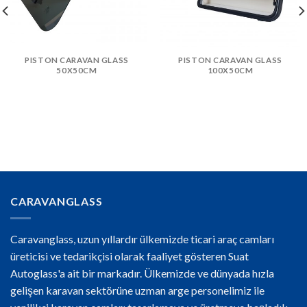
PISTON CARAVAN GLASS
PISTON CARAVAN GLASS
50X50CM
100X50CM
CARAVANGLASS
Caravanglass, uzun yıllardır ülkemizde ticari araç camları
üreticisi ve tedarikçisi olarak faaliyet gösteren Suat
Autoglass'a ait bir markadır. Ülkemizde ve dünyada hızla
gelişen karavan sektörüne uzman arge personelimiz ile