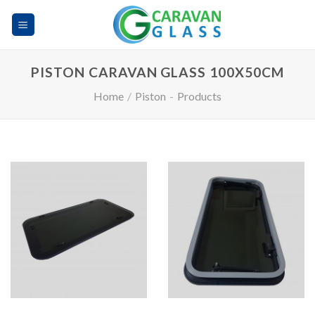
Skip
to
content
PISTON CARAVAN GLASS 100X50CM
Home
/
Piston
-
Products